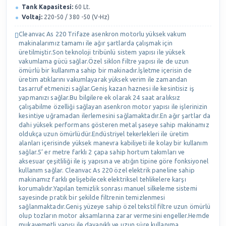
Tank Kapasitesi:
60 Lt.
Voltaj:
220-50 / 380 -50 (V-Hz)
Cleanvac As 220 Trifaze asenkron motorlu yüksek vakum
makinalarımız tamamı ile ağır şartlarda çalışmak için
üretilmiştir.Son teknoloji tribünlü sistem yapısı ile yüksek
vakumlama gücü sağlar.Özel siklon filtre yapısı ile de uzun
ömürlü bir kullanıma sahip bir makinadır.İşletme içerisin de
üretim atıklarını vakumlayarak yüksek verim ile zamandan
tasarruf etmenizi sağlar.Geniş kazan haznesi ile kesintisiz iş
yapmanızı sağlar.Bu bilgilere ek olarak 24 saat aralıksız
çalışabilme özelliği sağlayan asenkron motor yapısı ile işlerinizin
kesintiye uğramadan ilerlemesini sağlamaktadır.En ağır şartlar da
dahi yüksek performans gösteren metal şaseye sahip makinamız
oldukça uzun ömürlüdür.Endüstriyel tekerlekleri ile üretim
alanları içerisinde yüksek manevra kabiliyeti ile kolay bir kullanım
sağlar.5’ er metre farklı 2 çapa sahip hortum takımları ve
aksesuar çeşitliliği ile iş yapısına ve atığın tipine göre fonksiyonel
kullanım sağlar. Cleanvac As 220 özel elektrik paneline sahip
makinamız farklı gelişebilecek elektriksel tehlikelere karşı
korumalıdır.Yapılan temizlik sonrası manuel silkeleme sistemi
sayesinde pratik bir şekilde filtrenin temizlenmesi
sağlanmaktadır.Geniş yüzeye sahip özel tekstil filtre uzun ömürlü
olup tozların motor aksamlarına zarar vermesini engeller.Hemde
mukavemetli yapısı ile dayanıklı ve uzun süre kullanıma