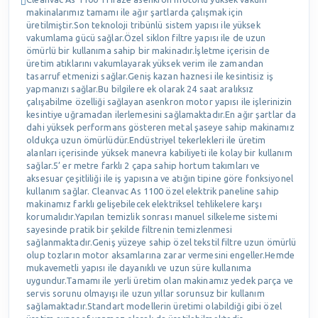
makinalarımız tamamı ile ağır şartlarda çalışmak için
üretilmiştir.Son teknoloji tribünlü sistem yapısı ile yüksek
vakumlama gücü sağlar.Özel siklon filtre yapısı ile de uzun
ömürlü bir kullanıma sahip bir makinadır.İşletme içerisin de
üretim atıklarını vakumlayarak yüksek verim ile zamandan
tasarruf etmenizi sağlar.Geniş kazan haznesi ile kesintisiz iş
yapmanızı sağlar.Bu bilgilere ek olarak 24 saat aralıksız
çalışabilme özelliği sağlayan asenkron motor yapısı ile işlerinizin
kesintiye uğramadan ilerlemesini sağlamaktadır.En ağır şartlar da
dahi yüksek performans gösteren metal şaseye sahip makinamız
oldukça uzun ömürlüdür.Endüstriyel tekerlekleri ile üretim
alanları içerisinde yüksek manevra kabiliyeti ile kolay bir kullanım
sağlar.5’ er metre farklı 2 çapa sahip hortum takımları ve
aksesuar çeşitliliği ile iş yapısına ve atığın tipine göre fonksiyonel
kullanım sağlar. Cleanvac As 1100 özel elektrik paneline sahip
makinamız farklı gelişebilecek elektriksel tehlikelere karşı
korumalıdır.Yapılan temizlik sonrası manuel silkeleme sistemi
sayesinde pratik bir şekilde filtrenin temizlenmesi
sağlanmaktadır.Geniş yüzeye sahip özel tekstil filtre uzun ömürlü
olup tozların motor aksamlarına zarar vermesini engeller.Hemde
mukavemetli yapısı ile dayanıklı ve uzun süre kullanıma
uygundur.Tamamı ile yerli üretim olan makinamız yedek parça ve
servis sorunu olmayışı ile uzun yıllar sorunsuz bir kullanım
sağlamaktadır.Standart modellerin üretimi olabildiği gibi özel