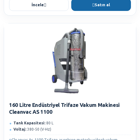
İncele
Satın al
160 Litre Endüstriyel Trifaze Vakum Makinesi
Cleanvac AS 1100
Tank Kapasitesi:
80 L
Voltaj:
380-50 (V-Hz)
Cleanvac As 1100 Trifaze asenkron motorlu yüksek vakum