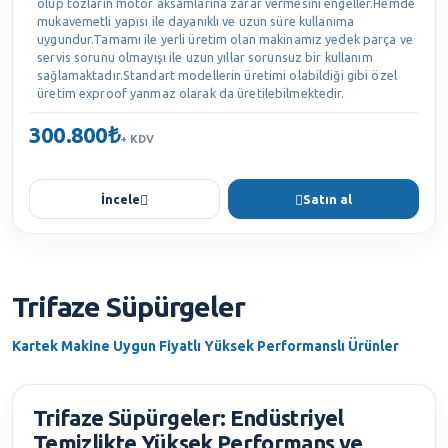
olup tozların motor aksamlarına zarar vermesini engeller.Hemde
mukavemetli yapısı ile dayanıklı ve uzun süre kullanıma
uygundur.Tamamı ile yerli üretim olan makinamız yedek parça ve
servis sorunu olmayışı ile uzun yıllar sorunsuz bir kullanım
sağlamaktadır.Standart modellerin üretimi olabildiği gibi özel
üretim exproof yanmaz olarak da üretilebilmektedir.
300.800₺
+ KDV
İncele
Satın al
Trifaze Süpürgeler
Ürünler
Kartek Makine Uygun Fiyatlı Yüksek Performanslı Ürünler
Trifaze Süpürgeler: Endüstriyel
Temizlikte Yüksek Performans ve