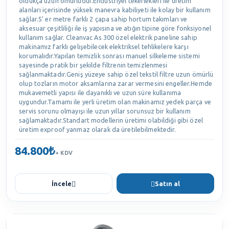
oldukça uzun ömürlüdür.Endüstriyel tekerlekleri ile üretim
alanları içerisinde yüksek manevra kabiliyeti ile kolay bir kullanım
sağlar.5’ er metre farklı 2 çapa sahip hortum takımları ve
aksesuar çeşitliliği ile iş yapısına ve atığın tipine göre fonksiyonel
kullanım sağlar. Cleanvac As 300 özel elektrik paneline sahip
makinamız farklı gelişebilecek elektriksel tehlikelere karşı
korumalıdır.Yapılan temizlik sonrası manuel silkeleme sistemi
sayesinde pratik bir şekilde filtrenin temizlenmesi
sağlanmaktadır.Geniş yüzeye sahip özel tekstil filtre uzun ömürlü
olup tozların motor aksamlarına zarar vermesini engeller.Hemde
mukavemetli yapısı ile dayanıklı ve uzun süre kullanıma
uygundur.Tamamı ile yerli üretim olan makinamız yedek parça ve
servis sorunu olmayışı ile uzun yıllar sorunsuz bir kullanım
sağlamaktadır.Standart modellerin üretimi olabildiği gibi özel
üretim exproof yanmaz olarak da üretilebilmektedir.
84.800₺
+ KDV
İncele
Satın al