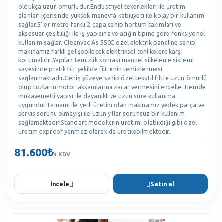
oldukça uzun ömürlüdür.Endüstriyel tekerlekleri ile üretim
alanları içerisinde yüksek manevra kabiliyeti ile kolay bir kullanım
sağlar.5’ er metre farklı 2 çapa sahip hortum takımları ve
aksesuar çeşitliliği ile iş yapısına ve atığın tipine göre fonksiyonel
kullanım sağlar. Cleanvac As 550C özel elektrik paneline sahip
makinamız farklı gelişebilecek elektriksel tehlikelere karşı
korumalıdır.Yapılan temizlik sonrası manuel silkeleme sistemi
sayesinde pratik bir şekilde filtrenin temizlenmesi
sağlanmaktadır.Geniş yüzeye sahip özel tekstil filtre uzun ömürlü
olup tozların motor aksamlarına zarar vermesini engeller.Hemde
mukavemetli yapısı ile dayanıklı ve uzun süre kullanıma
uygundur.Tamamı ile yerli üretim olan makinamız yedek parça ve
servis sorunu olmayışı ile uzun yıllar sorunsuz bir kullanım
sağlamaktadır.Standart modellerin üretimi olabildiği gibi özel
üretim exproof yanmaz olarak da üretilebilmektedir.
81.600₺
+ KDV
İncele
Satın al