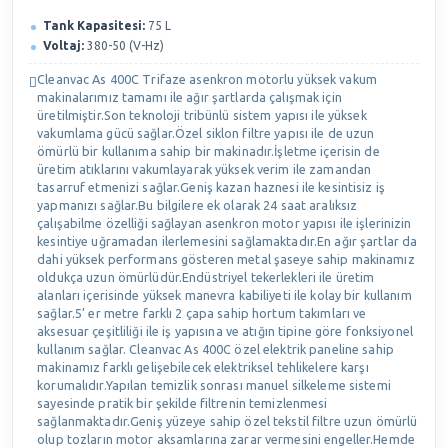
Tank Kapasitesi:
75 L
Voltaj:
380-50 (V-Hz)
Cleanvac As 400C Trifaze asenkron motorlu yüksek vakum
makinalarımız tamamı ile ağır şartlarda çalışmak için
üretilmiştir.Son teknoloji tribünlü sistem yapısı ile yüksek
vakumlama gücü sağlar.Özel siklon filtre yapısı ile de uzun
ömürlü bir kullanıma sahip bir makinadır.İşletme içerisin de
üretim atıklarını vakumlayarak yüksek verim ile zamandan
tasarruf etmenizi sağlar.Geniş kazan haznesi ile kesintisiz iş
yapmanızı sağlar.Bu bilgilere ek olarak 24 saat aralıksız
çalışabilme özelliği sağlayan asenkron motor yapısı ile işlerinizin
kesintiye uğramadan ilerlemesini sağlamaktadır.En ağır şartlar da
dahi yüksek performans gösteren metal şaseye sahip makinamız
oldukça uzun ömürlüdür.Endüstriyel tekerlekleri ile üretim
alanları içerisinde yüksek manevra kabiliyeti ile kolay bir kullanım
sağlar.5’ er metre farklı 2 çapa sahip hortum takımları ve
aksesuar çeşitliliği ile iş yapısına ve atığın tipine göre fonksiyonel
kullanım sağlar. Cleanvac As 400C özel elektrik paneline sahip
makinamız farklı gelişebilecek elektriksel tehlikelere karşı
korumalıdır.Yapılan temizlik sonrası manuel silkeleme sistemi
sayesinde pratik bir şekilde filtrenin temizlenmesi
sağlanmaktadır.Geniş yüzeye sahip özel tekstil filtre uzun ömürlü
olup tozların motor aksamlarına zarar vermesini engeller.Hemde