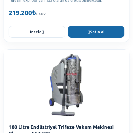
üretim exproof yanmaz olarak da üretilebilmektedir.
219.200₺
+ KDV
İncele
Satın al
180 Litre Endüstriyel Trifaze Vakum Makinesi