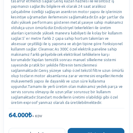
tasarruf etmenizi sağlar.Geniş kazan haznesi ile kesintisiz iş
yapmanızı sağlar.Bu bilgilere ek olarak 24 saat aralıksız
çalışabilme özelliği sağlayan asenkron motor yapısı ile işlerinizin
kesintiye uğramadan ilerlemesini sağlamaktadır.En ağır şartlar da
dahi yüksek performans gösteren metal şaseye sahip makinamız
oldukça uzun ömürlüdür.Endüstriyel tekerlekleri ile üretim
alanları içerisinde yüksek manevra kabiliyeti ile kolay bir kullanım
sağlar.5’ er metre farklı 2 çapa sahip hortum takımları ve
aksesuar çeşitliliği ile iş yapısına ve atığın tipine göre fonksiyonel
kullanım sağlar. Cleanvac As 300C özel elektrik paneline sahip
makinamız farklı gelişebilecek elektriksel tehlikelere karşı
korumalıdır.Yapılan temizlik sonrası manuel silkeleme sistemi
sayesinde pratik bir şekilde filtrenin temizlenmesi
sağlanmaktadır.Geniş yüzeye sahip özel tekstil filtre uzun ömürlü
olup tozların motor aksamlarına zarar vermesini engeller.Hemde
mukavemetli yapısı ile dayanıklı ve uzun süre kullanıma
uygundur.Tamamı ile yerli üretim olan makinamız yedek parça ve
servis sorunu olmayışı ile uzun yıllar sorunsuz bir kullanım
sağlamaktadır.Standart modellerin üretimi olabildiği gibi özel
üretim exproof yanmaz olarak da üretilebilmektedir.
64.000₺
+ KDV