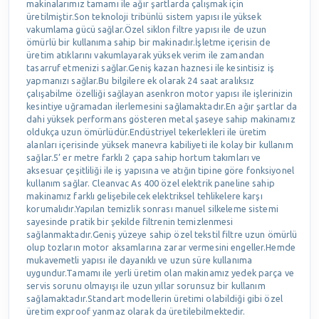
makinalarımız tamamı ile ağır şartlarda çalışmak için
üretilmiştir.Son teknoloji tribünlü sistem yapısı ile yüksek
vakumlama gücü sağlar.Özel siklon filtre yapısı ile de uzun
ömürlü bir kullanıma sahip bir makinadır.İşletme içerisin de
üretim atıklarını vakumlayarak yüksek verim ile zamandan
tasarruf etmenizi sağlar.Geniş kazan haznesi ile kesintisiz iş
yapmanızı sağlar.Bu bilgilere ek olarak 24 saat aralıksız
çalışabilme özelliği sağlayan asenkron motor yapısı ile işlerinizin
kesintiye uğramadan ilerlemesini sağlamaktadır.En ağır şartlar da
dahi yüksek performans gösteren metal şaseye sahip makinamız
oldukça uzun ömürlüdür.Endüstriyel tekerlekleri ile üretim
alanları içerisinde yüksek manevra kabiliyeti ile kolay bir kullanım
sağlar.5’ er metre farklı 2 çapa sahip hortum takımları ve
aksesuar çeşitliliği ile iş yapısına ve atığın tipine göre fonksiyonel
kullanım sağlar. Cleanvac As 400 özel elektrik paneline sahip
makinamız farklı gelişebilecek elektriksel tehlikelere karşı
korumalıdır.Yapılan temizlik sonrası manuel silkeleme sistemi
sayesinde pratik bir şekilde filtrenin temizlenmesi
sağlanmaktadır.Geniş yüzeye sahip özel tekstil filtre uzun ömürlü
olup tozların motor aksamlarına zarar vermesini engeller.Hemde
mukavemetli yapısı ile dayanıklı ve uzun süre kullanıma
uygundur.Tamamı ile yerli üretim olan makinamız yedek parça ve
servis sorunu olmayışı ile uzun yıllar sorunsuz bir kullanım
sağlamaktadır.Standart modellerin üretimi olabildiği gibi özel
üretim exproof yanmaz olarak da üretilebilmektedir.