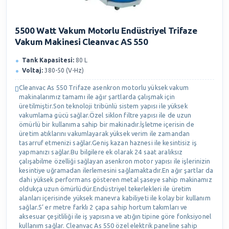
5500 Watt Vakum Motorlu Endüstriyel Trifaze
Vakum Makinesi Cleanvac AS 550
Tank Kapasitesi:
80 L
Voltaj:
380-50 (V-Hz)
Cleanvac As 550 Trifaze asenkron motorlu yüksek vakum
makinalarımız tamamı ile ağır şartlarda çalışmak için
üretilmiştir.Son teknoloji tribünlü sistem yapısı ile yüksek
vakumlama gücü sağlar.Özel siklon filtre yapısı ile de uzun
ömürlü bir kullanıma sahip bir makinadır.İşletme içerisin de
üretim atıklarını vakumlayarak yüksek verim ile zamandan
tasarruf etmenizi sağlar.Geniş kazan haznesi ile kesintisiz iş
yapmanızı sağlar.Bu bilgilere ek olarak 24 saat aralıksız
çalışabilme özelliği sağlayan asenkron motor yapısı ile işlerinizin
kesintiye uğramadan ilerlemesini sağlamaktadır.En ağır şartlar da
dahi yüksek performans gösteren metal şaseye sahip makinamız
oldukça uzun ömürlüdür.Endüstriyel tekerlekleri ile üretim
alanları içerisinde yüksek manevra kabiliyeti ile kolay bir kullanım
sağlar.5’ er metre farklı 2 çapa sahip hortum takımları ve
aksesuar çeşitliliği ile iş yapısına ve atığın tipine göre fonksiyonel
kullanım sağlar. Cleanvac As 550 özel elektrik paneline sahip