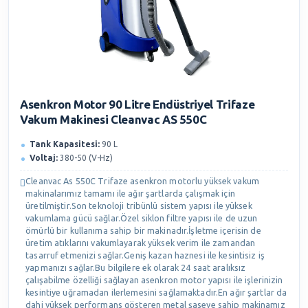
Asenkron Motor 90 Litre Endüstriyel Trifaze
Vakum Makinesi Cleanvac AS 550C
Tank Kapasitesi:
90 L
Voltaj:
380-50 (V-Hz)
Cleanvac As 550C Trifaze asenkron motorlu yüksek vakum
makinalarımız tamamı ile ağır şartlarda çalışmak için
üretilmiştir.Son teknoloji tribünlü sistem yapısı ile yüksek
vakumlama gücü sağlar.Özel siklon filtre yapısı ile de uzun
ömürlü bir kullanıma sahip bir makinadır.İşletme içerisin de
üretim atıklarını vakumlayarak yüksek verim ile zamandan
tasarruf etmenizi sağlar.Geniş kazan haznesi ile kesintisiz iş
yapmanızı sağlar.Bu bilgilere ek olarak 24 saat aralıksız
çalışabilme özelliği sağlayan asenkron motor yapısı ile işlerinizin
kesintiye uğramadan ilerlemesini sağlamaktadır.En ağır şartlar da
dahi yüksek performans gösteren metal şaseye sahip makinamız