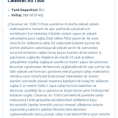
Cleanvac AS 1500
Tank Kapasitesi:
80 L
Voltaj:
380-50 (V-Hz)
Cleanvac As 1500 Trifaze asenkron motorlu yüksek vakum
makinalarımız tamamı ile ağır şartlarda çalışmak için
üretilmiştir.Son teknoloji tribünlü sistem yapısı ile yüksek
vakumlama gücü sağlar.Özel siklon filtre yapısı ile de uzun
ömürlü bir kullanıma sahip bir makinadır.İşletme içerisin de
üretim atıklarını vakumlayarak yüksek verim ile zamandan
tasarruf etmenizi sağlar.Geniş kazan haznesi ile kesintisiz iş
yapmanızı sağlar.Bu bilgilere ek olarak 24 saat aralıksız
çalışabilme özelliği sağlayan asenkron motor yapısı ile işlerinizin
kesintiye uğramadan ilerlemesini sağlamaktadır.En ağır şartlar da
dahi yüksek performans gösteren metal şaseye sahip makinamız
oldukça uzun ömürlüdür.Endüstriyel tekerlekleri ile üretim
alanları içerisinde yüksek manevra kabiliyeti ile kolay bir kullanım
sağlar.5’ er metre farklı 2 çapa sahip hortum takımları ve
aksesuar çeşitliliği ile iş yapısına ve atığın tipine göre fonksiyonel
kullanım sağlar. Cleanvac As 1500 özel elektrik paneline sahip
makinamız farklı gelişebilecek elektriksel tehlikelere karşı
korumalıdır.Yapılan temizlik sonrası manuel silkeleme sistemi
sayesinde pratik bir şekilde filtrenin temizlenmesi
sağlanmaktadır.Geniş yüzeye sahip özel tekstil filtre uzun ömürlü