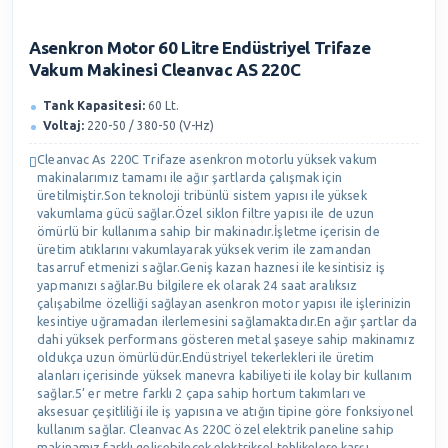
Asenkron Motor 60 Litre Endüstriyel Trifaze
Vakum Makinesi Cleanvac AS 220C
Tank Kapasitesi:
60 Lt.
Voltaj:
220-50 / 380-50 (V-Hz)
Cleanvac As 220C Trifaze asenkron motorlu yüksek vakum
makinalarımız tamamı ile ağır şartlarda çalışmak için
üretilmiştir.Son teknoloji tribünlü sistem yapısı ile yüksek
vakumlama gücü sağlar.Özel siklon filtre yapısı ile de uzun
ömürlü bir kullanıma sahip bir makinadır.İşletme içerisin de
üretim atıklarını vakumlayarak yüksek verim ile zamandan
tasarruf etmenizi sağlar.Geniş kazan haznesi ile kesintisiz iş
yapmanızı sağlar.Bu bilgilere ek olarak 24 saat aralıksız
çalışabilme özelliği sağlayan asenkron motor yapısı ile işlerinizin
kesintiye uğramadan ilerlemesini sağlamaktadır.En ağır şartlar da
dahi yüksek performans gösteren metal şaseye sahip makinamız
oldukça uzun ömürlüdür.Endüstriyel tekerlekleri ile üretim
alanları içerisinde yüksek manevra kabiliyeti ile kolay bir kullanım
sağlar.5’ er metre farklı 2 çapa sahip hortum takımları ve
aksesuar çeşitliliği ile iş yapısına ve atığın tipine göre fonksiyonel
kullanım sağlar. Cleanvac As 220C özel elektrik paneline sahip
makinamız farklı gelişebilecek elektriksel tehlikelere karşı