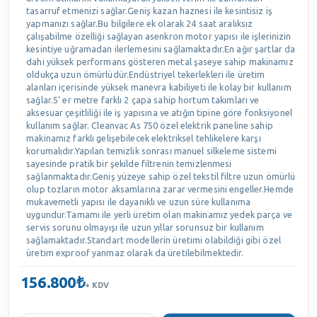
tasarruf etmenizi sağlar.Geniş kazan haznesi ile kesintisiz iş
yapmanızı sağlar.Bu bilgilere ek olarak 24 saat aralıksız
çalışabilme özelliği sağlayan asenkron motor yapısı ile işlerinizin
kesintiye uğramadan ilerlemesini sağlamaktadır.En ağır şartlar da
dahi yüksek performans gösteren metal şaseye sahip makinamız
oldukça uzun ömürlüdür.Endüstriyel tekerlekleri ile üretim
alanları içerisinde yüksek manevra kabiliyeti ile kolay bir kullanım
sağlar.5’ er metre farklı 2 çapa sahip hortum takımları ve
aksesuar çeşitliliği ile iş yapısına ve atığın tipine göre fonksiyonel
kullanım sağlar. Cleanvac As 750 özel elektrik paneline sahip
makinamız farklı gelişebilecek elektriksel tehlikelere karşı
korumalıdır.Yapılan temizlik sonrası manuel silkeleme sistemi
sayesinde pratik bir şekilde filtrenin temizlenmesi
sağlanmaktadır.Geniş yüzeye sahip özel tekstil filtre uzun ömürlü
olup tozların motor aksamlarına zarar vermesini engeller.Hemde
mukavemetli yapısı ile dayanıklı ve uzun süre kullanıma
uygundur.Tamamı ile yerli üretim olan makinamız yedek parça ve
servis sorunu olmayışı ile uzun yıllar sorunsuz bir kullanım
sağlamaktadır.Standart modellerin üretimi olabildiği gibi özel
üretim exproof yanmaz olarak da üretilebilmektedir.
156.800₺
+ KDV