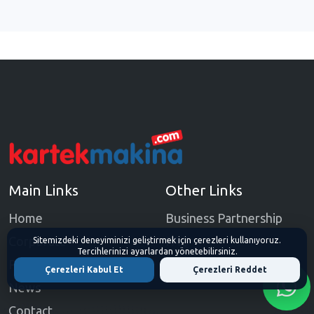
Main Links
Other Links
Home
Business Partnership
Corporate
FAQ
Sitemizdeki deneyiminizi geliştirmek için çerezleri kullanıyoruz.
Tercihlerinizi ayarlardan yönetebilirsiniz.
Products
E-Catalogue
Çerezleri Kabul Et
Çerezleri Reddet
News
Contact