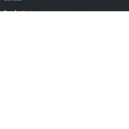
Products
Industrial Type Vacuum Machines
Pressure Car Washing Machines
Elephant Sweeper
Electric Car
Contact Us
Subscribe to the newsletter today to receive updates
on the latest news, releases and special offers.
Subscribe
Follow us: